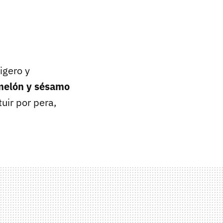
igero y
 melón y sésamo
uir por pera,