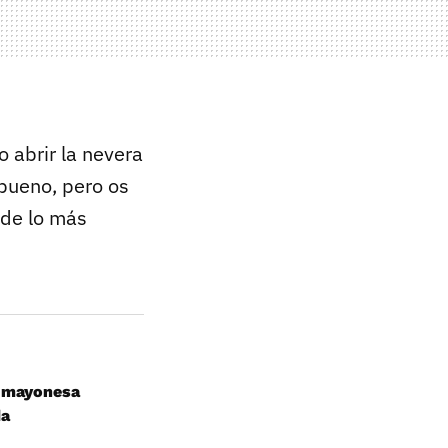
 abrir la nevera
 bueno, pero os
 de lo más
n mayonesa
da