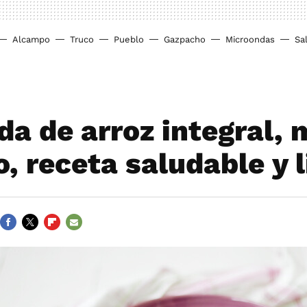
Alcampo
Truco
Pueblo
Gazpacho
Microondas
Sa
da de arroz integral, 
, receta saludable y l
FACEBOOK
TWITTER
FLIPBOARD
E-
MAIL