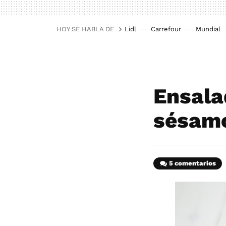
HOY SE HABLA DE
Lidl
Carrefour
Mundial
Ensala
sésamo
5 comentarios