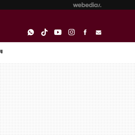
I
WHATSAPP
TIKTOK
YOUTUBE
INSTAGRAM
FACEBOOK
E-
MAIL