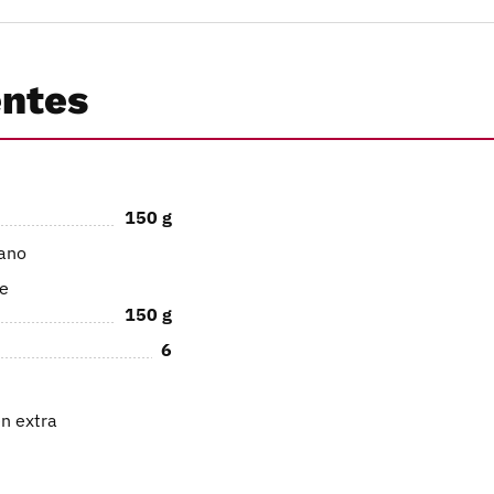
entes
150
g
iano
de
150
g
6
en extra