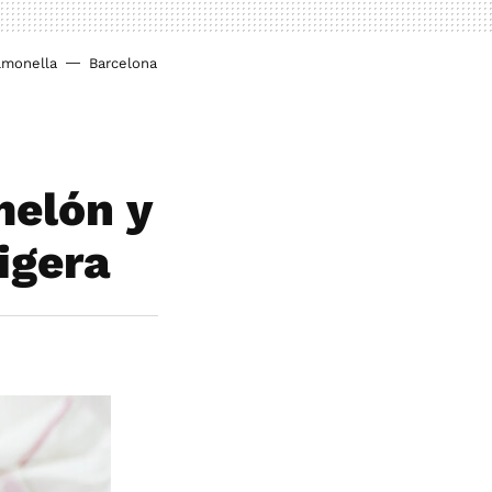
lmonella
Barcelona
melón y
igera