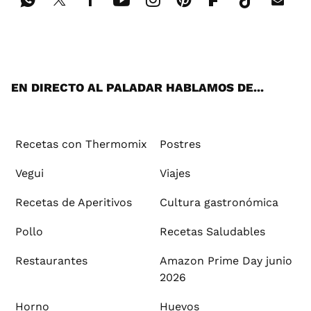
Wh
Twi
Fac
You
Inst
Pint
Flip
Tikt
E-
ats
tter
ebo
tub
agr
ere
boa
ok
mai
App
ok
e
am
st
rd
l
EN DIRECTO AL PALADAR HABLAMOS DE...
Recetas con Thermomix
Postres
Vegui
Viajes
Recetas de Aperitivos
Cultura gastronómica
Pollo
Recetas Saludables
Restaurantes
Amazon Prime Day junio
2026
Horno
Huevos