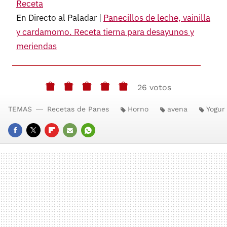
Receta
En Directo al Paladar |
Panecillos de leche, vainilla
y cardamomo. Receta tierna para desayunos y
meriendas
26 votos
TEMAS
Recetas de Panes
Horno
avena
Yogur
FACEBOOK
TWITTER
FLIPBOARD
E-
WHATSAPP
MAIL