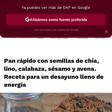
Ya puedes ver más de DAP en Google
MENÚ
NUEVO
Añádenos como fuente preferida
POSTRES
VIAJES
SELECCIÓN
VEGUI
Solo necesitas una cuenta de Google
×
HOY SE HABLA DE
Lidl
Microondas
Huevos
Leche
Pan rápido con semillas de chía,
lino, calabaza, sésamo y avena.
Receta para un desayuno lleno de
energía