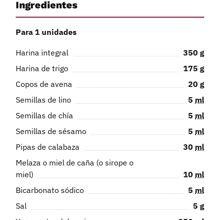
Ingredientes
Para 1 unidades
Harina integral
350
g
Harina de trigo
175
g
Copos de avena
20
g
Semillas de lino
5
ml
Semillas de chía
5
ml
Semillas de sésamo
5
ml
Pipas de calabaza
30
ml
Melaza o miel de caña (o sirope o
miel)
10
ml
Bicarbonato sódico
5
ml
Sal
5
g