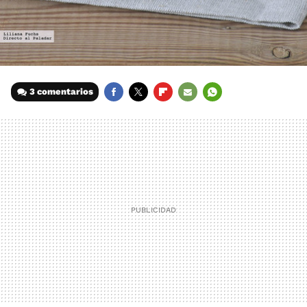
3 comentarios
FACEBOOK
TWITTER
FLIPBOARD
E-
WHATSAPP
MAIL