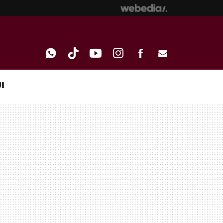
I
WHATSAPP
TIKTOK
YOUTUBE
INSTAGRAM
FACEBOOK
E-
MAIL