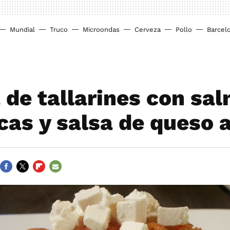
Mundial
Truco
Microondas
Cerveza
Pollo
Barcel
 de tallarines con sa
cas y salsa de queso 
FACEBOOK
TWITTER
FLIPBOARD
E-
MAIL