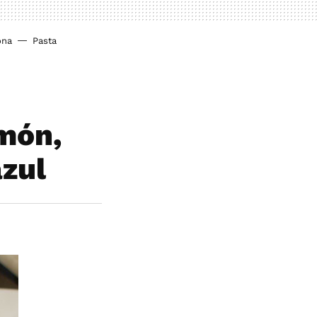
ona
Pasta
lmón,
azul