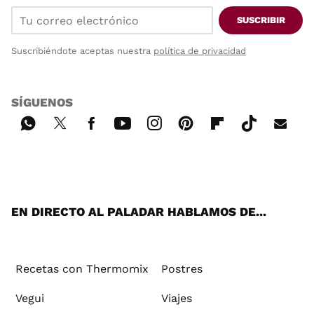
SUSCRIBIR
Suscribiéndote aceptas nuestra
política de privacidad
SÍGUENOS
Wh
Twi
Fac
You
Inst
Pint
Flip
Tikt
E-
ats
tter
ebo
tub
agr
ere
boa
ok
mai
App
ok
e
am
st
rd
l
EN DIRECTO AL PALADAR HABLAMOS DE...
Recetas con Thermomix
Postres
Vegui
Viajes