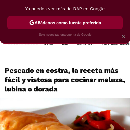
Ya puedes ver más de DAP en Google
MENÚ
NUEVO
Añádenos como fuente preferida
POSTRES
VIAJES
SELECCIÓN
VEGUI
Solo necesitas una cuenta de Google
×
HOY SE HABLA DE
Cena
Lidl
Carrefour
Aire acondicio
Pescado en costra, la receta más
fácil y vistosa para cocinar meluza,
lubina o dorada