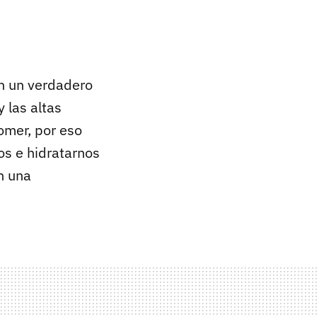
n un verdadero
 las altas
omer, por eso
os e hidratarnos
n una