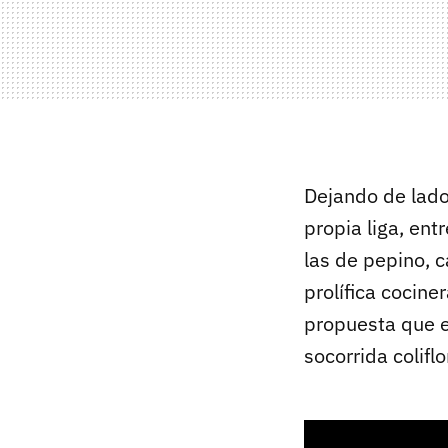
Dejando de lado
propia liga, ent
las de pepino, c
prolífica cocine
propuesta que e
socorrida coliflor