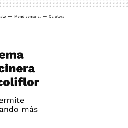
ate
Menú semanal
Cafetera
crema
ocinera
oliflor
permite
cuando más