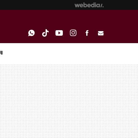
I
WHATSAPP
TIKTOK
YOUTUBE
INSTAGRAM
FACEBOOK
E-
MAIL