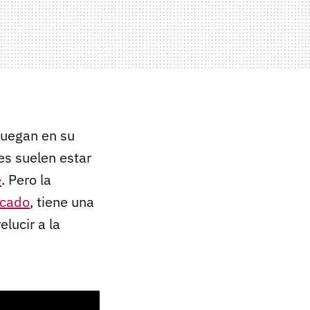
juegan en su
es suelen estar
e
. Pero la
icado
, tiene una
lucir a la