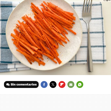
Sin comentarios
FACEBOOK
TWITTER
FLIPBOARD
E-
WHATSAPP
MAIL