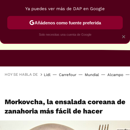
Ya puedes ver más de DAP en Google
Añádenos como fuente preferida
Solo necesitas una cuenta de Google
×
RECETAS VEGANAS
RECETAS VEGETARIANAS
HOY SE HABLA DE
Lidl
Carrefour
Mundial
Alcampo
Morkovcha, la ensalada coreana de
zanahoria más fácil de hacer