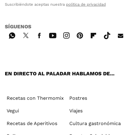
Suscribiéndote aceptas nuestra
política de privacidad
SÍGUENOS
Wh
Twi
Fac
You
Inst
Pint
Flip
Tikt
E-
ats
tter
ebo
tub
agr
ere
boa
ok
mai
App
ok
e
am
st
rd
l
EN DIRECTO AL PALADAR HABLAMOS DE...
Recetas con Thermomix
Postres
Vegui
Viajes
Recetas de Aperitivos
Cultura gastronómica