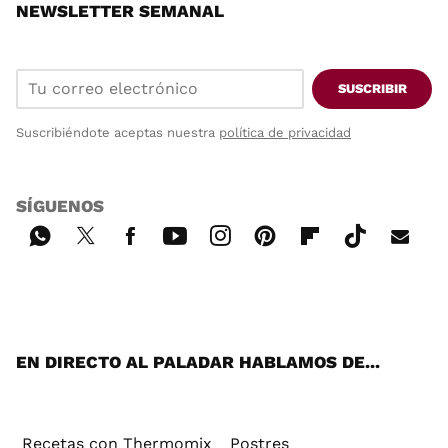
NEWSLETTER SEMANAL
SUSCRIBIR
Suscribiéndote aceptas nuestra
política de privacidad
SÍGUENOS
Wh
Twi
Fac
You
Inst
Pint
Flip
Tikt
E-
ats
tter
ebo
tub
agr
ere
boa
ok
mai
App
ok
e
am
st
rd
l
EN DIRECTO AL PALADAR HABLAMOS DE...
Recetas con Thermomix
Postres