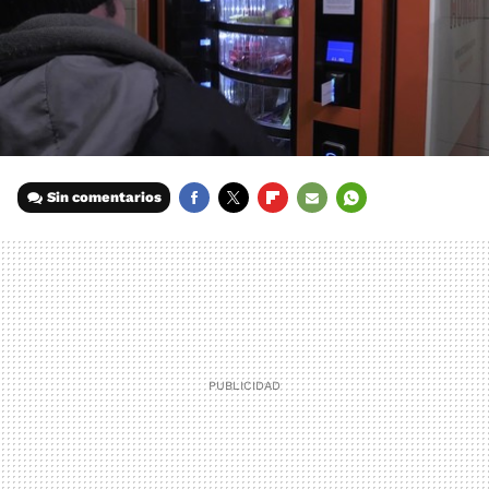
Sin comentarios
FACEBOOK
TWITTER
FLIPBOARD
E-
WHATSAPP
MAIL