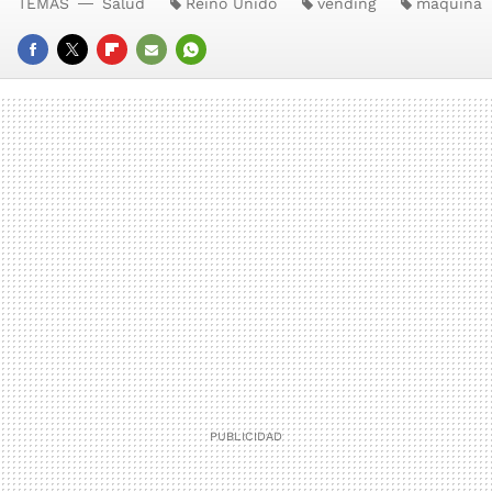
TEMAS
Salud
Reino Unido
vending
máquina
FACEBOOK
TWITTER
FLIPBOARD
E-
WHATSAPP
MAIL