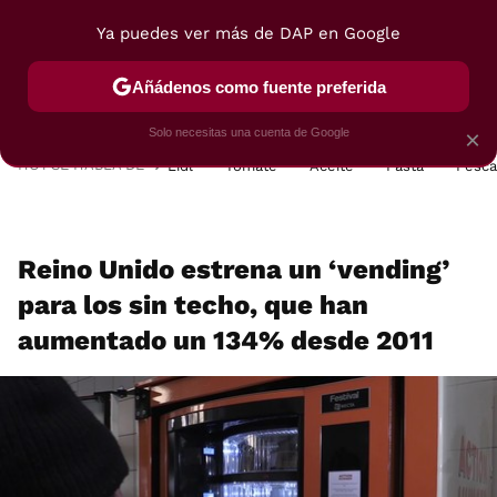
Ya puedes ver más de DAP en Google
MENÚ
NUEVO
Añádenos como fuente preferida
POSTRES
VIAJES
SELECCIÓN
VEGUI
Solo necesitas una cuenta de Google
×
HOY SE HABLA DE
Lidl
Tomate
Aceite
Pasta
Pesc
Reino Unido estrena un ‘vending’
para los sin techo, que han
aumentado un 134% desde 2011