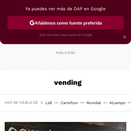
Ya puedes ver más de DAP en Google
MENÚ
NUEVO
Añádenos como fuente preferida
POSTRES
VIAJES
SELECCIÓN
VEGUI
Solo necesitas una cuenta de Google
×
vending
HOY SE HABLA DE
Lidl
Carrefour
Mundial
Alcampo