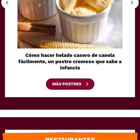
Cómo hacer helado casero de canela
Sin
fácilmente, un postre cremoso que sabe a
senci
infancia
gelati
MÁS POSTRES
RESTAURANTES