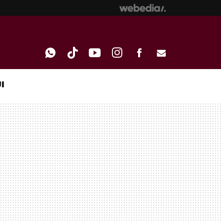
I
WHATSAPP
TIKTOK
YOUTUBE
INSTAGRAM
FACEBOOK
E-
MAIL