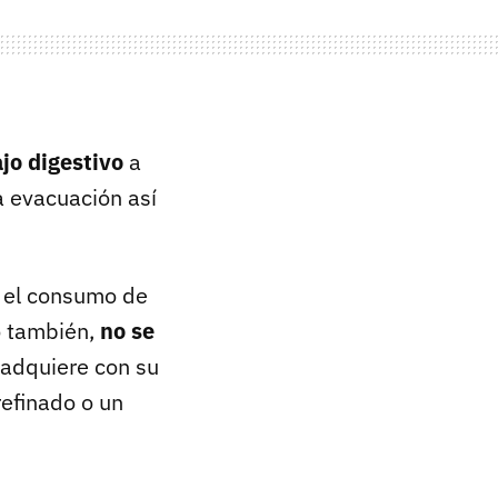
jo digestivo
a
a evacuación así
r el consumo de
o también,
no se
o adquiere con su
efinado o un