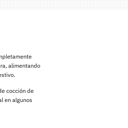
pletamente
bra, alimentando
stivo.
de cocción de
al en algunos