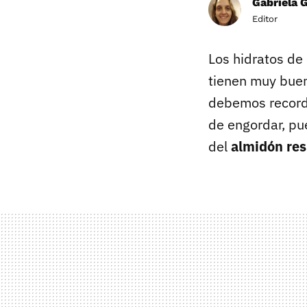
Gabriela 
Editor
Los hidratos de
tienen muy bue
debemos recorda
de engordar, pu
del
almidón res