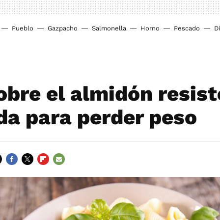
Pueblo
Gazpacho
Salmonella
Horno
Pescado
D
obre el almidón resist
da para perder peso
FACEBOOK
TWITTER
FLIPBOARD
E-
MAIL