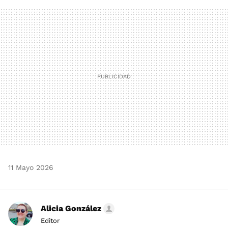
FACEBOOK
TWITTER
FLIPBOARD
E-
WHATSAPP
MAIL
11 Mayo 2026
Alicia González
Editor