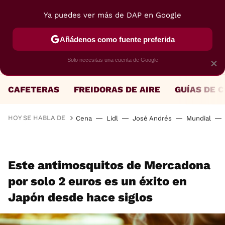
Ya puedes ver más de DAP en Google
MENÚ
NUEVO
Añádenos como fuente preferida
Solo necesitas una cuenta de Google
×
CAFETERAS
FREIDORAS DE AIRE
GUÍAS DE 
HOY SE HABLA DE
Cena
Lidl
José Andrés
Mundial
Este antimosquitos de Mercadona
por solo 2 euros es un éxito en
Japón desde hace siglos