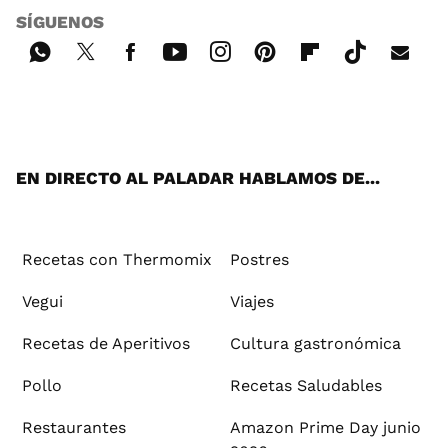
SÍGUENOS
Wh
Twi
Fac
You
Inst
Pint
Flip
Tikt
E-
ats
tter
ebo
tub
agr
ere
boa
ok
mai
App
ok
e
am
st
rd
l
EN DIRECTO AL PALADAR HABLAMOS DE...
Recetas con Thermomix
Postres
Vegui
Viajes
Recetas de Aperitivos
Cultura gastronómica
Pollo
Recetas Saludables
Restaurantes
Amazon Prime Day junio