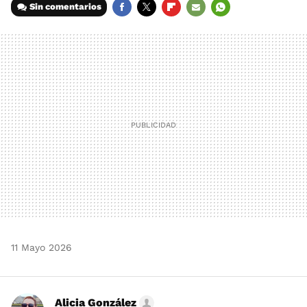
Sin comentarios
FACEBOOK
TWITTER
FLIPBOARD
E-
WHATSAPP
MAIL
11 Mayo 2026
Alicia González