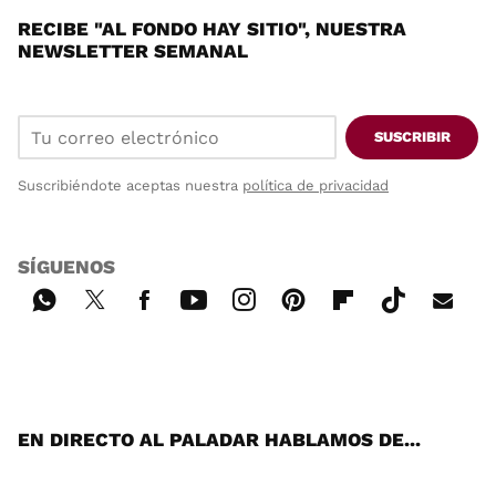
RECIBE "AL FONDO HAY SITIO", NUESTRA
NEWSLETTER SEMANAL
SUSCRIBIR
Suscribiéndote aceptas nuestra
política de privacidad
SÍGUENOS
Wh
Twi
Fac
You
Inst
Pint
Flip
Tikt
E-
ats
tter
ebo
tub
agr
ere
boa
ok
mai
App
ok
e
am
st
rd
l
EN DIRECTO AL PALADAR HABLAMOS DE...