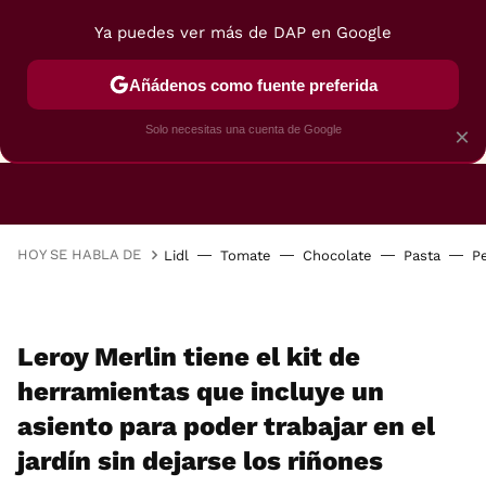
Ya puedes ver más de DAP en Google
Añádenos como fuente preferida
CAFETERAS
FREIDORAS DE AIRE
GUÍAS DE 
Solo necesitas una cuenta de Google
×
HOY SE HABLA DE
Lidl
Tomate
Chocolate
Pasta
P
Leroy Merlin tiene el kit de
herramientas que incluye un
asiento para poder trabajar en el
jardín sin dejarse los riñones