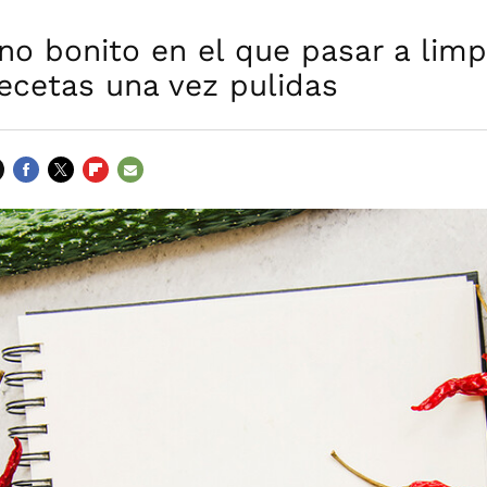
o bonito en el que pasar a limp
ecetas una vez pulidas
FACEBOOK
TWITTER
FLIPBOARD
E-
MAIL