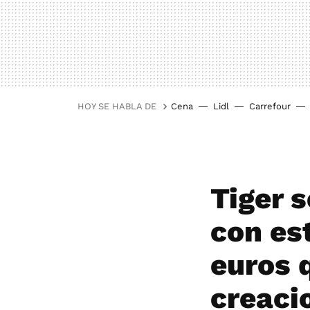
HOY SE HABLA DE
Cena
Lidl
Carrefour
Tiger s
con es
euros 
creaci