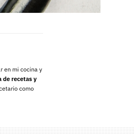
r en mi cocina y
a de recetas y
ecetario como