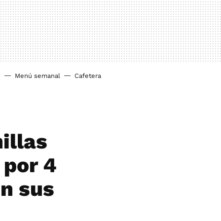
o
Menú semanal
Cafetera
illas
 por 4
on sus