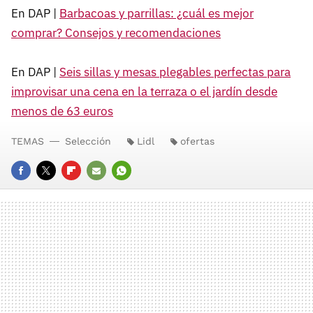
En DAP |
Barbacoas y parrillas: ¿cuál es mejor
comprar? Consejos y recomendaciones
En DAP |
Seis sillas y mesas plegables perfectas para
improvisar una cena en la terraza o el jardín desde
menos de 63 euros
TEMAS
Selección
Lidl
ofertas
FACEBOOK
TWITTER
FLIPBOARD
E-
WHATSAPP
MAIL