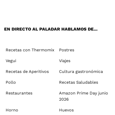
Wh
Twi
Fac
You
Inst
Pint
Flip
Tikt
E-
ats
tter
ebo
tub
agr
ere
boa
ok
mai
App
ok
e
am
st
rd
l
EN DIRECTO AL PALADAR HABLAMOS DE...
Recetas con Thermomix
Postres
Vegui
Viajes
Recetas de Aperitivos
Cultura gastronómica
Pollo
Recetas Saludables
Restaurantes
Amazon Prime Day junio
2026
Horno
Huevos