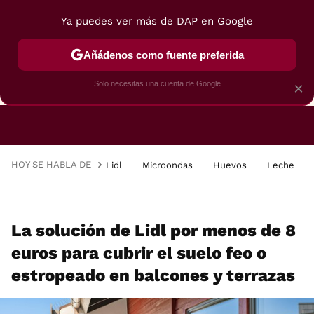
Ya puedes ver más de DAP en Google
Añádenos como fuente preferida
CAFETERAS
FREIDORAS DE AIRE
GUÍAS DE 
Solo necesitas una cuenta de Google
×
HOY SE HABLA DE
Lidl
Microondas
Huevos
Leche
La solución de Lidl por menos de 8
euros para cubrir el suelo feo o
estropeado en balcones y terrazas