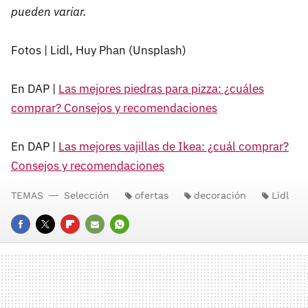
pueden variar.
Fotos | Lidl, Huy Phan (Unsplash)
En DAP |
Las mejores piedras para pizza: ¿cuáles
comprar? Consejos y recomendaciones
En DAP |
Las mejores vajillas de Ikea: ¿cuál comprar?
Consejos y recomendaciones
TEMAS
Selección
ofertas
decoración
Lidl
FACEBOOK
TWITTER
FLIPBOARD
E-
WHATSAPP
MAIL