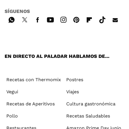
SÍGUENOS
Wh
Twi
Fac
You
Inst
Pint
Flip
Tikt
E-
ats
tter
ebo
tub
agr
ere
boa
ok
mai
App
ok
e
am
st
rd
l
EN DIRECTO AL PALADAR HABLAMOS DE...
Recetas con Thermomix
Postres
Vegui
Viajes
Recetas de Aperitivos
Cultura gastronómica
Pollo
Recetas Saludables
Restaurantes
Amazon Prime Day junio