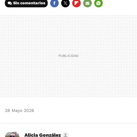
Sin comentarios
FACEBOOK
TWITTER
FLIPBOARD
E-
WHATSAPP
MAIL
28 Mayo 2026
Alicia González