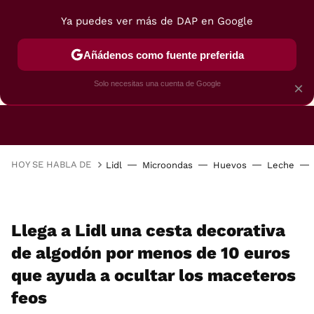
Ya puedes ver más de DAP en Google
Añádenos como fuente preferida
CAFETERAS
FREIDORAS DE AIRE
GUÍAS DE 
Solo necesitas una cuenta de Google
×
HOY SE HABLA DE
Lidl
Microondas
Huevos
Leche
Llega a Lidl una cesta decorativa
de algodón por menos de 10 euros
que ayuda a ocultar los maceteros
feos