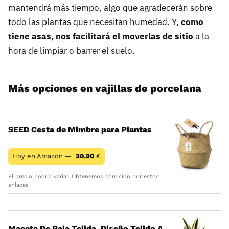
mantendrá más tiempo, algo que agradecerán sobre
todo las plantas que necesitan humedad. Y,
como
tiene asas, nos facilitará el moverlas de sitio
a la
hora de limpiar o barrer el suelo.
Más opciones en vajillas de porcelana
SEED Cesta de Mimbre para Plantas
Hoy en Amazon —
20,90
€
El precio podría variar. Obtenemos comisión por estos
enlaces
Maceta De Paja Tejida, Diseño Tejido A