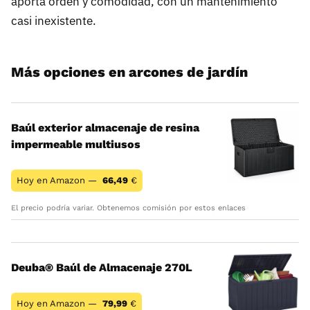
aporta orden y comodidad, con un mantenimiento
casi inexistente.
Más opciones en arcones de jardín
Baúl exterior almacenaje de resina
impermeable multiusos
Hoy en Amazon —
66,49
€
El precio podría variar. Obtenemos comisión por estos enlaces
Deuba® Baúl de Almacenaje 270L
Hoy en Amazon —
79,99
€