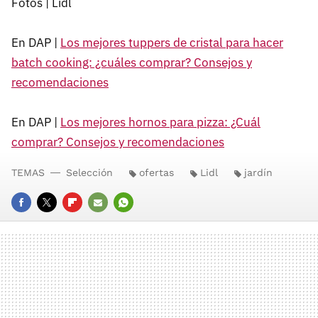
Fotos | Lidl
En DAP |
Los mejores tuppers de cristal para hacer
batch cooking: ¿cuáles comprar? Consejos y
recomendaciones
En DAP |
Los mejores hornos para pizza: ¿Cuál
comprar? Consejos y recomendaciones
TEMAS
Selección
ofertas
Lidl
jardín
FACEBOOK
TWITTER
FLIPBOARD
E-
WHATSAPP
MAIL