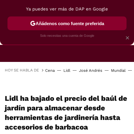
Ya puedes ver más de DAP en Google
Añádenos como fuente preferida
CAFETERAS
FREIDORAS DE AIRE
GUÍAS DE 
Solo necesitas una cuenta de Google
×
HOY SE HABLA DE
Cena
Lidl
José Andrés
Mundial
Lidl ha bajado el precio del baúl de
jardín para almacenar desde
herramientas de jardinería hasta
accesorios de barbacoa