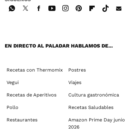
Wh
Twi
Fac
You
Inst
Pint
Flip
Tikt
E-
ats
tter
ebo
tub
agr
ere
boa
ok
mai
App
ok
e
am
st
rd
l
EN DIRECTO AL PALADAR HABLAMOS DE...
Recetas con Thermomix
Postres
Vegui
Viajes
Recetas de Aperitivos
Cultura gastronómica
Pollo
Recetas Saludables
Restaurantes
Amazon Prime Day junio
2026