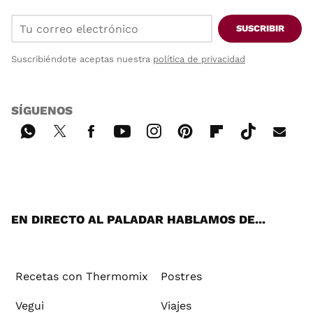
SUSCRIBIR
Suscribiéndote aceptas nuestra
política de privacidad
SÍGUENOS
Wh
Twi
Fac
You
Inst
Pint
Flip
Tikt
E-
ats
tter
ebo
tub
agr
ere
boa
ok
mai
App
ok
e
am
st
rd
l
EN DIRECTO AL PALADAR HABLAMOS DE...
Recetas con Thermomix
Postres
Vegui
Viajes