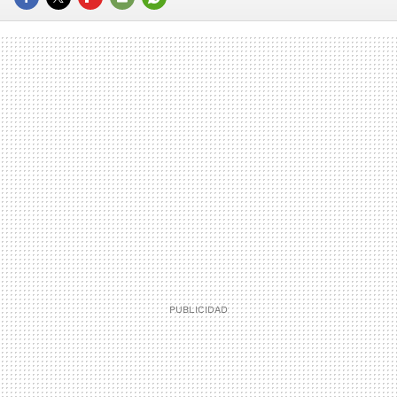
FACEBOOK
TWITTER
FLIPBOARD
E-
WHATSAPP
MAIL