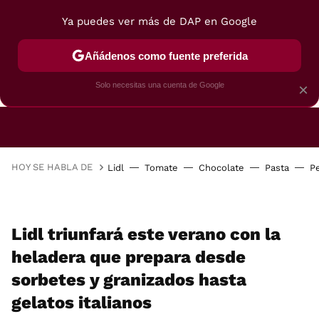
Ya puedes ver más de DAP en Google
Añádenos como fuente preferida
CAFETERAS
FREIDORAS DE AIRE
GUÍAS DE 
Solo necesitas una cuenta de Google
×
HOY SE HABLA DE
Lidl
Tomate
Chocolate
Pasta
P
Lidl triunfará este verano con la
heladera que prepara desde
sorbetes y granizados hasta
gelatos italianos