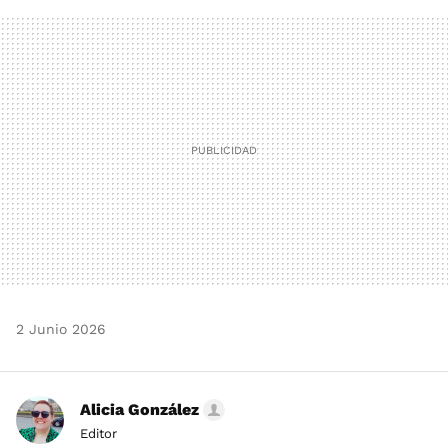
FACEBOOK
TWITTER
FLIPBOARD
E-
WHATSAPP
MAIL
2 Junio 2026
Alicia González
Editor