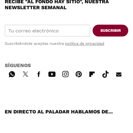
RECIBE "AL FONDO HAY SITIO", NUESTRA
NEWSLETTER SEMANAL
SUSCRIBIR
Suscribiéndote aceptas nuestra
política de privacidad
SÍGUENOS
Wh
Twi
Fac
You
Inst
Pint
Flip
Tikt
E-
ats
tter
ebo
tub
agr
ere
boa
ok
mai
App
ok
e
am
st
rd
l
EN DIRECTO AL PALADAR HABLAMOS DE...