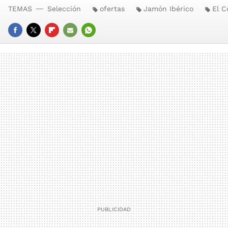
TEMAS
Selección
ofertas
Jamón Ibérico
El C
FACEBOOK
TWITTER
FLIPBOARD
E-
WHATSAPP
MAIL