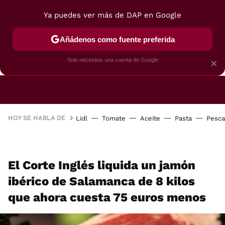
Ya puedes ver más de DAP en Google
Añádenos como fuente preferida
CAFETERAS
FREIDORAS DE AIRE
GUÍAS DE 
Solo necesitas una cuenta de Google
×
HOY SE HABLA DE
Lidl
Tomate
Aceite
Pasta
Pesc
El Corte Inglés liquida un jamón
ibérico de Salamanca de 8 kilos
que ahora cuesta 75 euros menos