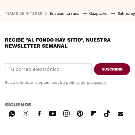
TEMAS DE INTERÉS
Ensaladilla rusa
Gazpacho
Salmore
RECIBE "AL FONDO HAY SITIO", NUESTRA
NEWSLETTER SEMANAL
SUSCRIBIR
Suscribiéndote aceptas nuestra
política de privacidad
SÍGUENOS
Wh
Twi
Fac
You
Inst
Pint
Flip
Tikt
E-
ats
tter
ebo
tub
agr
ere
boa
ok
mai