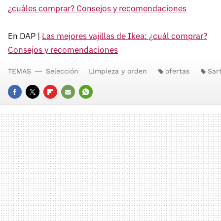
¿cuáles comprar? Consejos y recomendaciones
En DAP |
Las mejores vajillas de Ikea: ¿cuál comprar?
Consejos y recomendaciones
TEMAS
Selección
Limpieza y orden
ofertas
Sar
FACEBOOK
TWITTER
FLIPBOARD
E-
WHATSAPP
MAIL