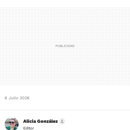
FACEBOOK
TWITTER
FLIPBOARD
E-
WHATSAPP
MAIL
6 Julio 2026
Alicia González
Editor