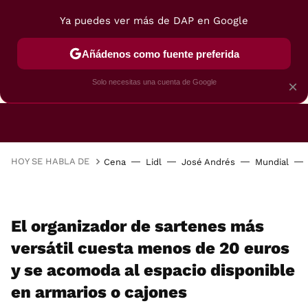
Ya puedes ver más de DAP en Google
Añádenos como fuente preferida
CAFETERAS
FREIDORAS DE AIRE
GUÍAS DE 
Solo necesitas una cuenta de Google
×
HOY SE HABLA DE
Cena
Lidl
José Andrés
Mundial
El organizador de sartenes más
versátil cuesta menos de 20 euros
y se acomoda al espacio disponible
en armarios o cajones