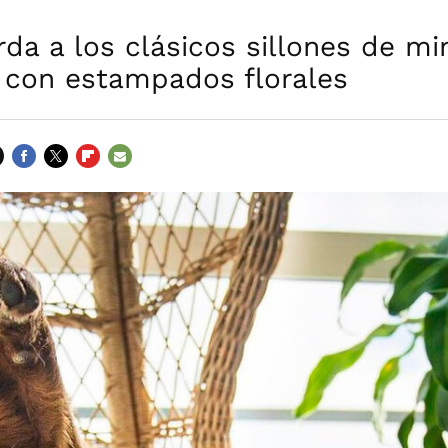
da a los clásicos sillones de m
s con estampados florales
FACEBOOK
TWITTER
FLIPBOARD
E-
MAIL