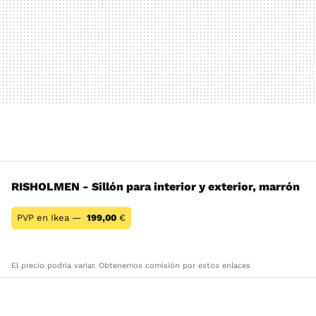
RISHOLMEN - Sillón para interior y exterior, marrón
PVP en Ikea —
199,00
€
El precio podría variar. Obtenemos comisión por estos enlaces