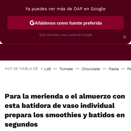
Ya puedes ver más de DAP en Google
Añádenos como fuente preferida
CAFETERAS
FREIDORAS DE AIRE
GUÍAS DE 
Solo necesitas una cuenta de Google
×
HOY SE HABLA DE
Lidl
Tomate
Chocolate
Pasta
P
Para la merienda o el almuerzo con
esta batidora de vaso individual
prepara los smoothies y batidos en
segundos