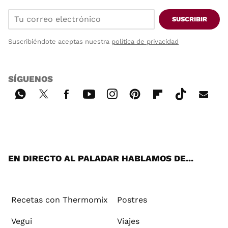
SUSCRIBIR
Suscribiéndote aceptas nuestra
política de privacidad
SÍGUENOS
Wh
Twi
Fac
You
Inst
Pint
Flip
Tikt
E-
ats
tter
ebo
tub
agr
ere
boa
ok
mai
App
ok
e
am
st
rd
l
EN DIRECTO AL PALADAR HABLAMOS DE...
Recetas con Thermomix
Postres
Vegui
Viajes