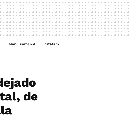
o
Menú semanal
Cafetera
 dejado
tal, de
la