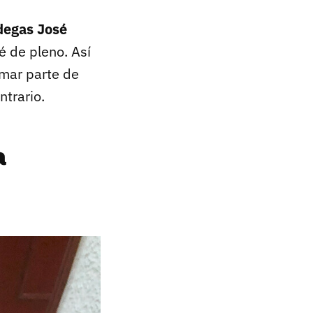
degas José
é de pleno. Así
rmar parte de
trario.
a