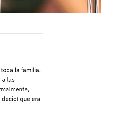
oda la familia.
 a las
rmalmente,
 decidí que era