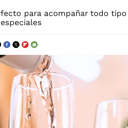
rfecto para acompañar todo tipo
 especiales
FACEBOOK
TWITTER
FLIPBOARD
E-
MAIL