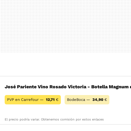
José Pariente Vino Rosado Victoria - Botella Magnum d
PVP en Carrefour —
12,71
€
BodeBoca —
34,90
€
El precio podría variar. Obtenemos comisión por estos enlaces