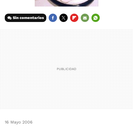
Sin comentarios
FACEBOOK
TWITTER
FLIPBOARD
E-
WHATSAPP
MAIL
16 Mayo 2006