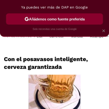
Ya puedes ver más de DAP en Google
MENÚ
NUEVO
Añádenos como fuente preferida
POSTRES
VIAJES
SELECCIÓN
VEGUI
Solo necesitas una cuenta de Google
×
HOY SE HABLA DE
Lidl
Carrefour
Mundial
Alcampo
Con el posavasos inteligente,
cerveza garantizada