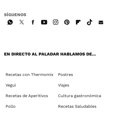
SÍGUENOS
Wh
Twi
Fac
You
Inst
Pint
Flip
Tikt
E-
ats
tter
ebo
tub
agr
ere
boa
ok
mai
App
ok
e
am
st
rd
l
EN DIRECTO AL PALADAR HABLAMOS DE...
Recetas con Thermomix
Postres
Vegui
Viajes
Recetas de Aperitivos
Cultura gastronómica
Pollo
Recetas Saludables