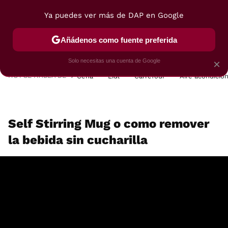
Ya puedes ver más de DAP en Google
MENÚ
NUEVO
Añádenos como fuente preferida
POSTRES
VIAJES
SELECCIÓN
VEGUI
Solo necesitas una cuenta de Google
×
HOY SE HABLA DE
Cena
Lidl
Carrefour
Aire acondicio
Self Stirring Mug o como remover
la bebida sin cucharilla