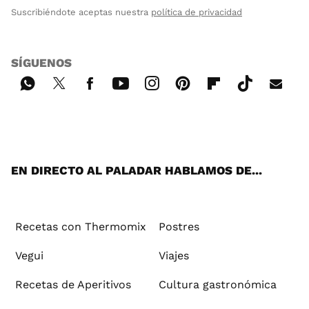
Suscribiéndote aceptas nuestra
política de privacidad
SÍGUENOS
Wh
Twi
Fac
You
Inst
Pint
Flip
Tikt
E-
ats
tter
ebo
tub
agr
ere
boa
ok
mai
App
ok
e
am
st
rd
l
EN DIRECTO AL PALADAR HABLAMOS DE...
Recetas con Thermomix
Postres
Vegui
Viajes
Recetas de Aperitivos
Cultura gastronómica