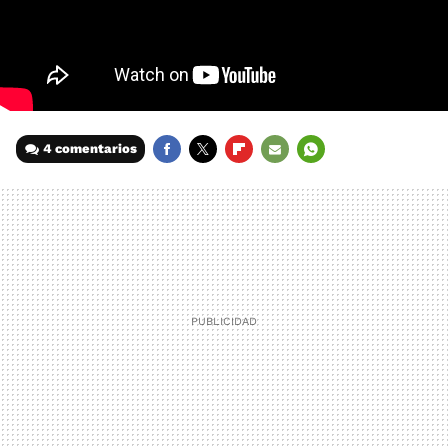
4 comentarios
FACEBOOK
TWITTER
FLIPBOARD
E-
WHATSAPP
MAIL