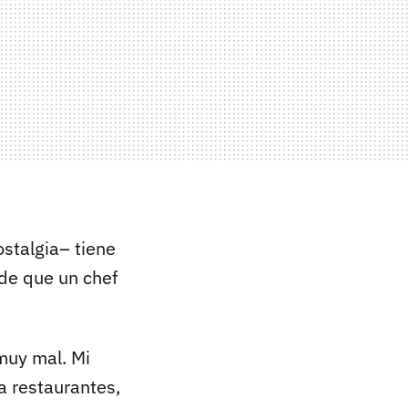
ostalgia– tiene
nde que un chef
 muy mal. Mi
 a restaurantes,