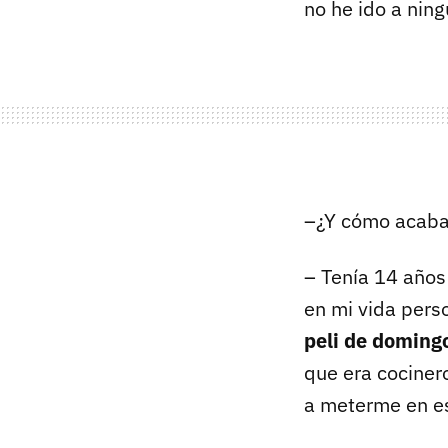
no he ido a nin
–¿Y cómo acaba
– Tenía 14 años
en mi vida perso
peli de doming
que era cocinero
a meterme en es