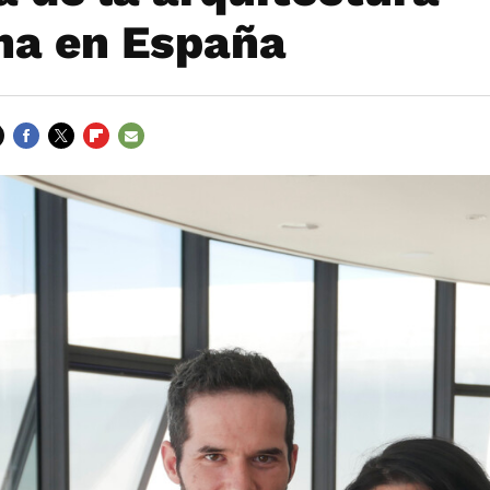
a en España
FACEBOOK
TWITTER
FLIPBOARD
E-
MAIL