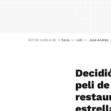
HOY SE HABLA DE
Cena
Lidl
José Andrés
Decidió
peli de
restau
estrell