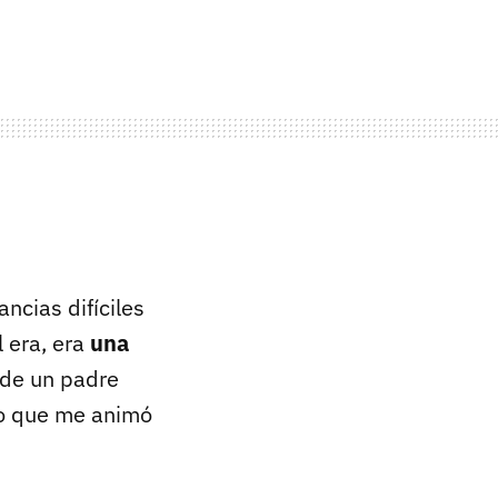
ncias difíciles
l era, era
una
 de un padre
 lo que me animó