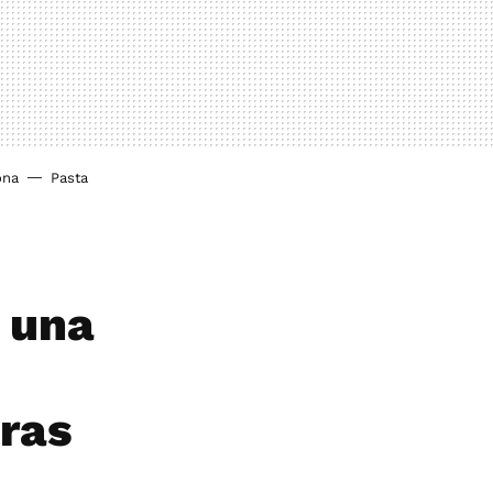
ona
Pasta
r una
bras