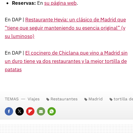
Reservas:
En
su página web
.
En DAP |
Restaurante Hevia: un clásico de Madrid que
“tiene que seguir manteniendo su esencia original” (y
su luminoso)
En DAP |
El cocinero de Chiclana que vino a Madrid sin
un duro tiene ya dos restaurantes y la mejor tortilla de
patatas
TEMAS
Viajes
Restaurantes
Madrid
tortilla 
FACEBOOK
TWITTER
FLIPBOARD
E-
WHATSAPP
MAIL