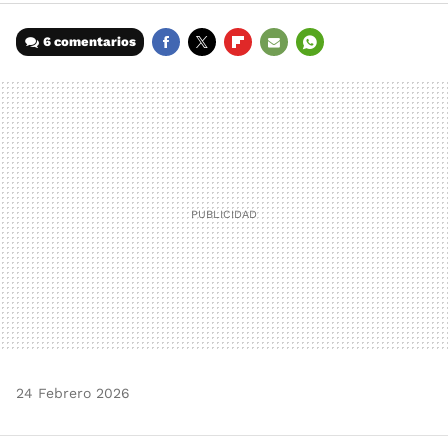
6 comentarios
FACEBOOK
TWITTER
FLIPBOARD
E-
WHATSAPP
MAIL
24 Febrero 2026