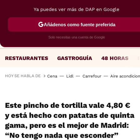
Ya puedes ver más de DAP en Google
MENÚ
NUEVO
Añádenos como fuente preferida
Solo necesitas una cuenta de Google
RESTAURANTES
GASTROGUÍA
48 HORAS
HOY SE HABLA DE
Cena
Lidl
Carrefour
Aire acondicio
Este pincho de tortilla vale 4,80 €
y está hecho con patatas de quinta
gama, pero es el mejor de Madrid:
“No tengo nada que esconder”