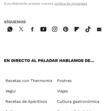
Suscribiéndote aceptas nuestra
política de privacidad
SÍGUENOS
Wh
Twi
Fac
You
Inst
Pint
Flip
Tikt
E-
ats
tter
ebo
tub
agr
ere
boa
ok
mai
App
ok
e
am
st
rd
l
EN DIRECTO AL PALADAR HABLAMOS DE...
Recetas con Thermomix
Postres
Vegui
Viajes
Recetas de Aperitivos
Cultura gastronómica