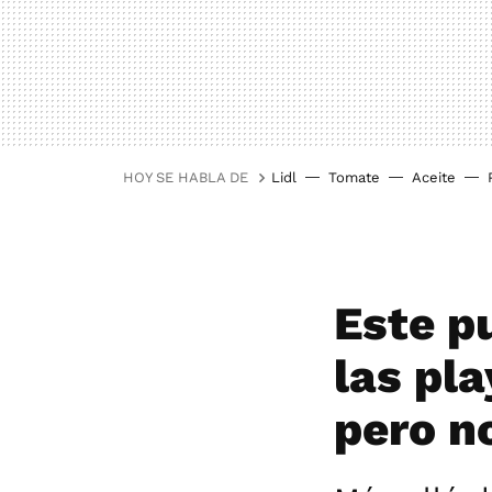
HOY SE HABLA DE
Lidl
Tomate
Aceite
Este p
las pl
pero n