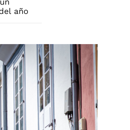
 un
del año