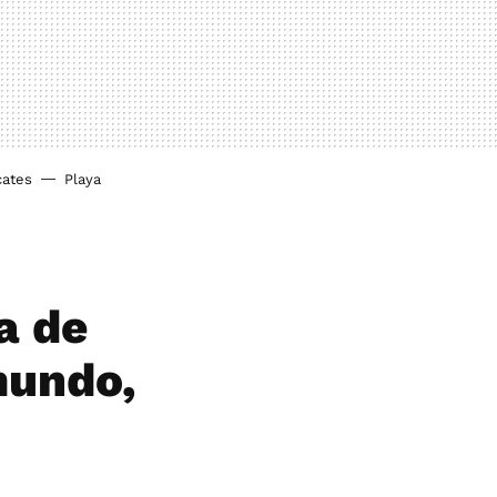
cates
Playa
a de
mundo,