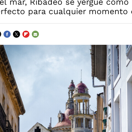
del mar, Ribadeo se yergue como
erfecto para cualquier momento 
FACEBOOK
TWITTER
FLIPBOARD
E-
MAIL