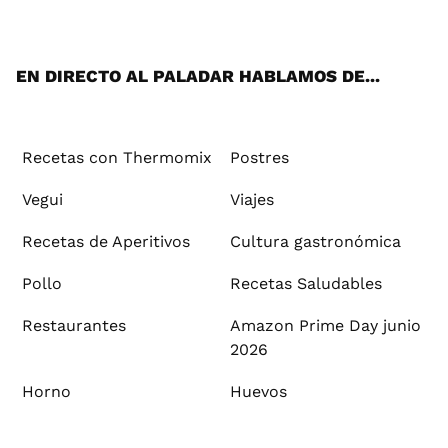
ats
tter
ebo
tub
agr
ere
boa
ok
mai
App
ok
e
am
st
rd
l
EN DIRECTO AL PALADAR HABLAMOS DE...
Recetas con Thermomix
Postres
Vegui
Viajes
Recetas de Aperitivos
Cultura gastronómica
Pollo
Recetas Saludables
Restaurantes
Amazon Prime Day junio
2026
Horno
Huevos