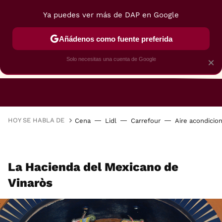
Ya puedes ver más de DAP en Google
Añádenos como fuente preferida
Solo necesitas una cuenta de Google
×
RESTAURANTES
GASTROGUÍA
48 HORAS
HOY SE HABLA DE
Cena
Lidl
Carrefour
Aire acondicio
La Hacienda del Mexicano de
Vinaròs