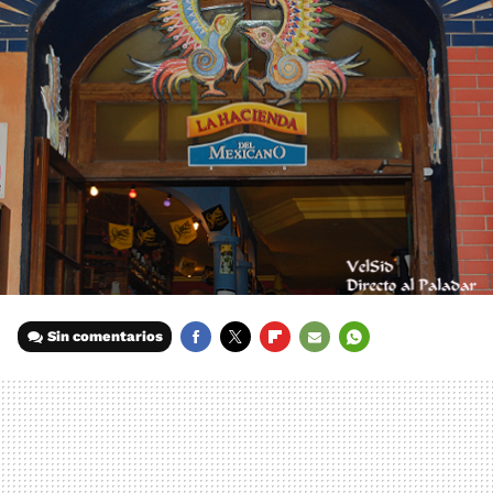
Sin comentarios
FACEBOOK
TWITTER
FLIPBOARD
E-
WHATSAPP
MAIL