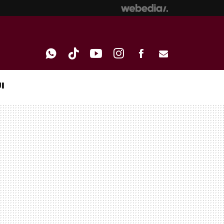
I
WHATSAPP
TIKTOK
YOUTUBE
INSTAGRAM
FACEBOOK
E-
MAIL