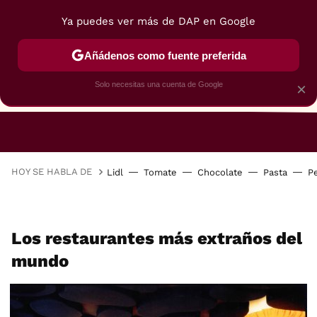
Ya puedes ver más de DAP en Google
Añádenos como fuente preferida
Solo necesitas una cuenta de Google
×
RESTAURANTES
GASTROGUÍA
48 HORAS
HOY SE HABLA DE
Lidl
Tomate
Chocolate
Pasta
P
Los restaurantes más extraños del
mundo