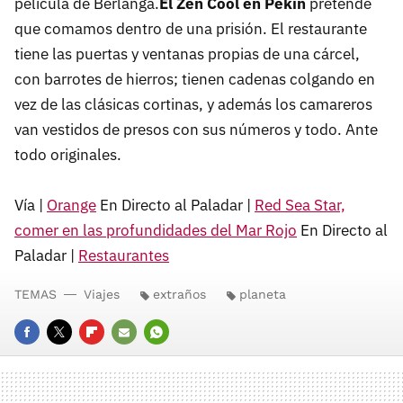
película de Berlanga.
El Zen Cool en Pekín
pretende
que comamos dentro de una prisión. El restaurante
tiene las puertas y ventanas propias de una cárcel,
con barrotes de hierros; tienen cadenas colgando en
vez de las clásicas cortinas, y además los camareros
van vestidos de presos con sus números y todo. Ante
todo originales.
Vía |
Orange
En Directo al Paladar |
Red Sea Star,
comer en las profundidades del Mar Rojo
En Directo al
Paladar |
Restaurantes
TEMAS
Viajes
extraños
planeta
FACEBOOK
TWITTER
FLIPBOARD
E-
WHATSAPP
MAIL