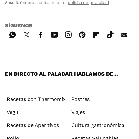
Suscribiéndote aceptas nuestra
política de privacidad
SÍGUENOS
Wh
Twi
Fac
You
Inst
Pint
Flip
Tikt
E-
ats
tter
ebo
tub
agr
ere
boa
ok
mai
App
ok
e
am
st
rd
l
EN DIRECTO AL PALADAR HABLAMOS DE...
Recetas con Thermomix
Postres
Vegui
Viajes
Recetas de Aperitivos
Cultura gastronómica
Pollo
Recetas Saludables