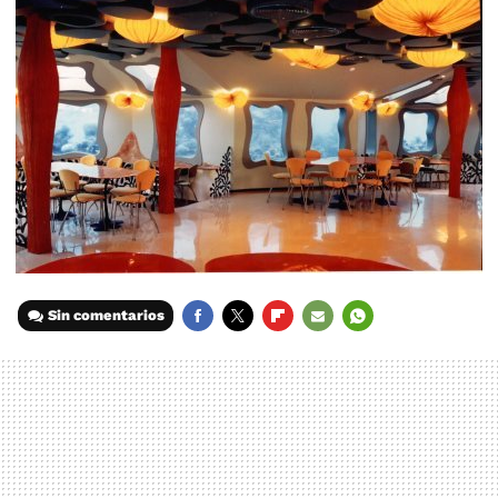
Sin comentarios
FACEBOOK
TWITTER
FLIPBOARD
E-
WHATSAPP
MAIL