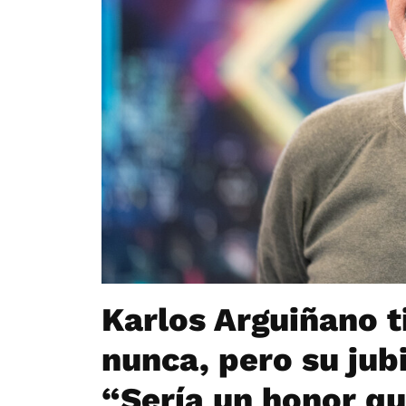
Karlos Arguiñano t
nunca, pero su jub
“Sería un honor q