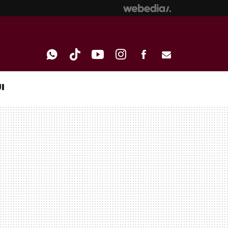
I
WHATSAPP
TIKTOK
YOUTUBE
INSTAGRAM
FACEBOOK
E-
MAIL