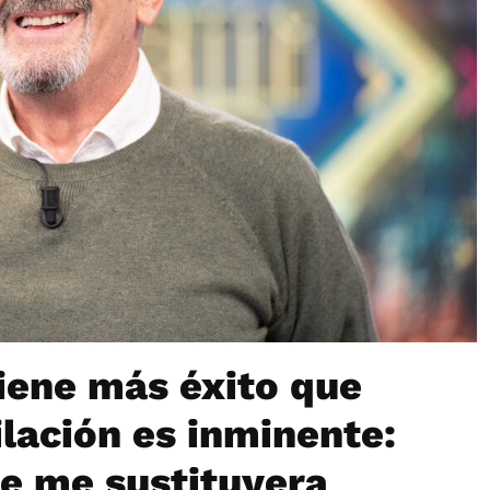
iene más éxito que
ilación es inminente:
ue me sustituyera