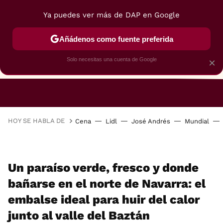
Ya puedes ver más de DAP en Google
Añádenos como fuente preferida
Solo necesitas una cuenta de Google
×
RESTAURANTES
GASTROGUÍA
48 HORAS
HOY SE HABLA DE
Cena
Lidl
José Andrés
Mundial
Un paraíso verde, fresco y donde
bañarse en el norte de Navarra: el
embalse ideal para huir del calor
junto al valle del Baztán