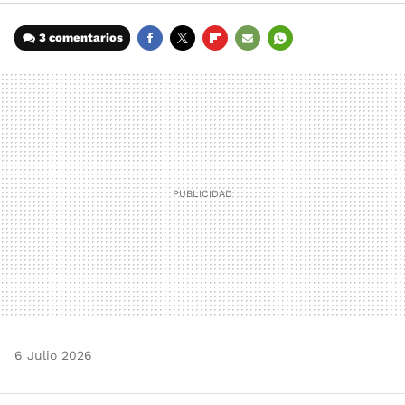
3 comentarios
FACEBOOK
TWITTER
FLIPBOARD
E-
WHATSAPP
MAIL
6 Julio 2026