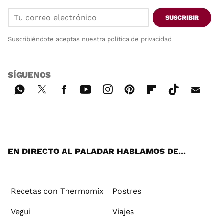
SUSCRIBIR
Suscribiéndote aceptas nuestra
política de privacidad
SÍGUENOS
Wh
Twi
Fac
You
Inst
Pint
Flip
Tikt
E-
ats
tter
ebo
tub
agr
ere
boa
ok
mai
App
ok
e
am
st
rd
l
EN DIRECTO AL PALADAR HABLAMOS DE...
Recetas con Thermomix
Postres
Vegui
Viajes