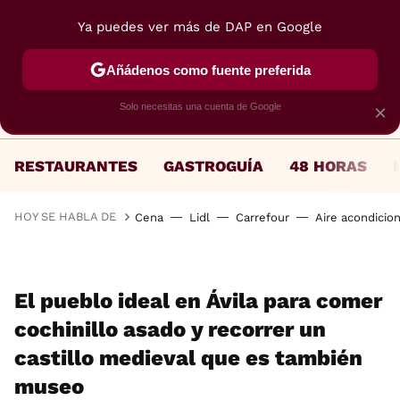
Ya puedes ver más de DAP en Google
MENÚ
NUEVO
Añádenos como fuente preferida
Solo necesitas una cuenta de Google
×
RESTAURANTES
GASTROGUÍA
48 HORAS
HOY SE HABLA DE
Cena
Lidl
Carrefour
Aire acondicio
El pueblo ideal en Ávila para comer
cochinillo asado y recorrer un
castillo medieval que es también
museo