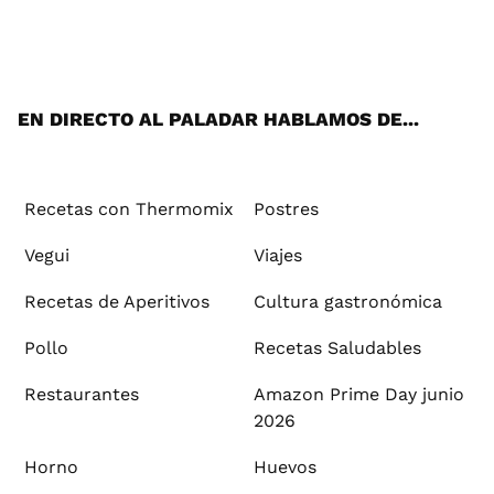
Wh
Twi
Fac
You
Inst
Pint
Flip
Tikt
E-
ats
tter
ebo
tub
agr
ere
boa
ok
mai
App
ok
e
am
st
rd
l
EN DIRECTO AL PALADAR HABLAMOS DE...
Recetas con Thermomix
Postres
Vegui
Viajes
Recetas de Aperitivos
Cultura gastronómica
Pollo
Recetas Saludables
Restaurantes
Amazon Prime Day junio
2026
Horno
Huevos