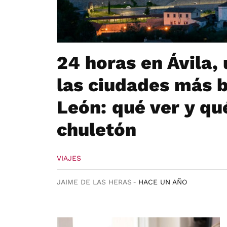
24 horas en Ávila,
las ciudades más b
León: qué ver y qu
chuletón
VIAJES
JAIME DE LAS HERAS
HACE UN AÑO