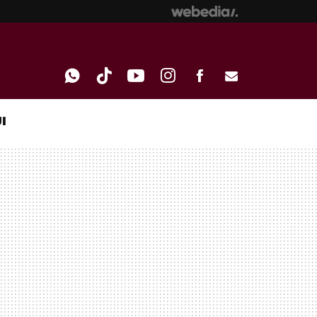
I
WHATSAPP
TIKTOK
YOUTUBE
INSTAGRAM
FACEBOOK
E-
MAIL