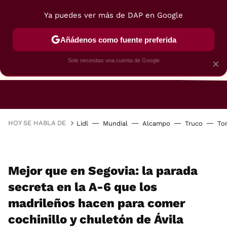
Ya puedes ver más de DAP en Google
Añádenos como fuente preferida
Solo necesitas una cuenta de Google
×
RESTAURANTES
GASTROGUÍA
48 HORAS
HOY SE HABLA DE
Lidl
Mundial
Alcampo
Truco
To
Mejor que en Segovia: la parada
secreta en la A-6 que los
madrileños hacen para comer
cochinillo y chuletón de Ávila