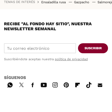
TEMAS DE INTERÉS
Ensaladilla rusa
Gazpacho
Salmore
RECIBE "AL FONDO HAY SITIO", NUESTRA
NEWSLETTER SEMANAL
SUSCRIBIR
Suscribiéndote aceptas nuestra
política de privacidad
SÍGUENOS
Wh
Twi
Fac
You
Inst
Pint
Flip
Tikt
E-
ats
tter
ebo
tub
agr
ere
boa
ok
mai
App
ok
e
am
st
rd
l