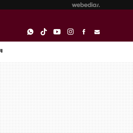
I
WHATSAPP
TIKTOK
YOUTUBE
INSTAGRAM
FACEBOOK
E-
MAIL