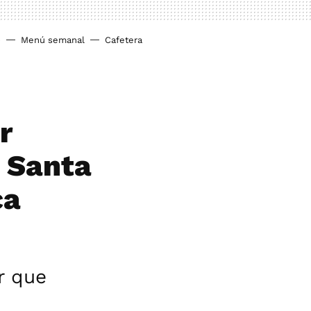
o
Menú semanal
Cafetera
r
a Santa
ca
r que