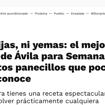
Aire acondicionado
Proteína
Pueblo
Ensalada
Millonari
ijas, ni yemas: el mejo
 de Ávila para Seman
tos panecillos que po
conoce
a tienes una receta espectacula
olver prácticamente cualquiera