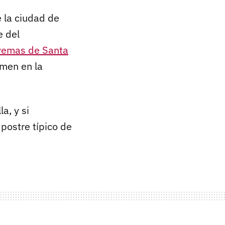
 la ciudad de
e del
yemas de Santa
omen en la
a, y si
 postre típico de