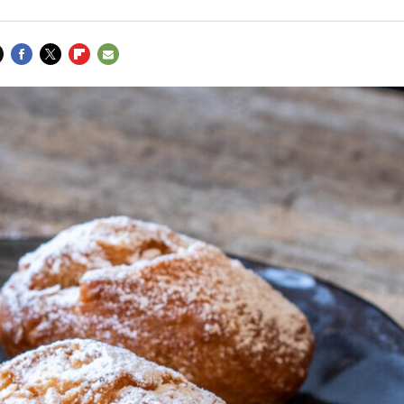
FACEBOOK
TWITTER
FLIPBOARD
E-
MAIL