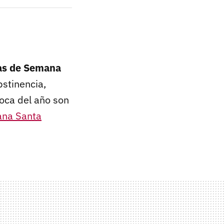
as de Semana
bstinencia,
poca del año son
ana Santa