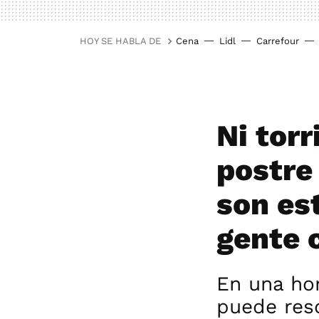
HOY SE HABLA DE
Cena
Lidl
Carrefour
Ni torr
postre
son es
gente 
En una hor
puede res