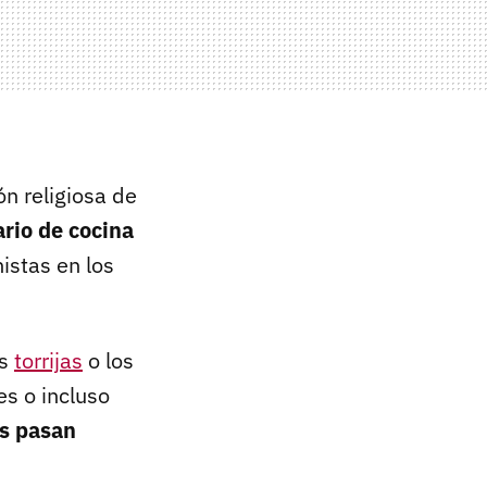
ón religiosa de
ario de cocina
istas en los
as
torrijas
o los
es o incluso
s pasan