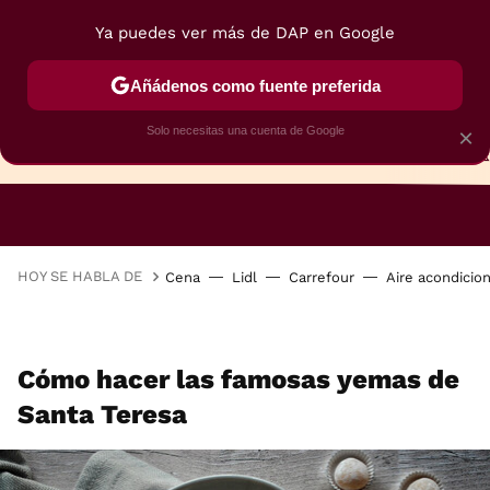
Ya puedes ver más de DAP en Google
Añádenos como fuente preferida
Solo necesitas una cuenta de Google
×
TARTAS
BIZCOCHOS
GALLETAS
HOY SE HABLA DE
Cena
Lidl
Carrefour
Aire acondicio
Cómo hacer las famosas yemas de
Santa Teresa