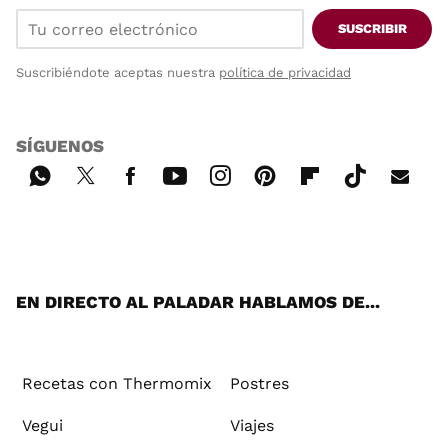
SUSCRIBIR
Suscribiéndote aceptas nuestra
política de privacidad
SÍGUENOS
Wh
Twi
Fac
You
Inst
Pint
Flip
Tikt
E-
ats
tter
ebo
tub
agr
ere
boa
ok
mai
App
ok
e
am
st
rd
l
EN DIRECTO AL PALADAR HABLAMOS DE...
Recetas con Thermomix
Postres
Vegui
Viajes