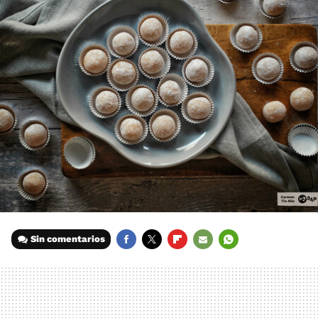
Sin comentarios
FACEBOOK
TWITTER
FLIPBOARD
E-
WHATSAPP
MAIL