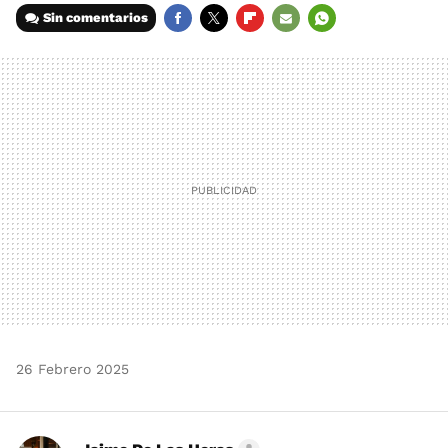
Sin comentarios
FACEBOOK
TWITTER
FLIPBOARD
E-
WHATSAPP
MAIL
26 Febrero 2025