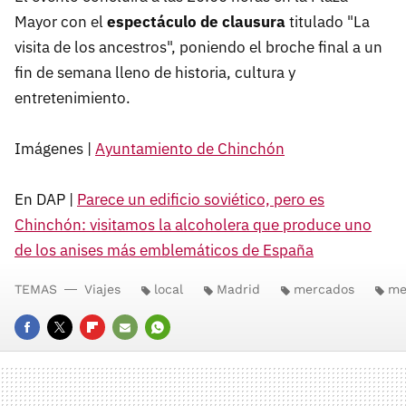
Mayor con el
espectáculo de clausura
titulado "La
visita de los ancestros", poniendo el broche final a un
fin de semana lleno de historia, cultura y
entretenimiento.
Imágenes |
Ayuntamiento de Chinchón
En DAP |
Parece un edificio soviético, pero es
Chinchón: visitamos la alcoholera que produce uno
de los anises más emblemáticos de España
TEMAS
Viajes
local
Madrid
mercados
me
FACEBOOK
TWITTER
FLIPBOARD
E-
WHATSAPP
MAIL