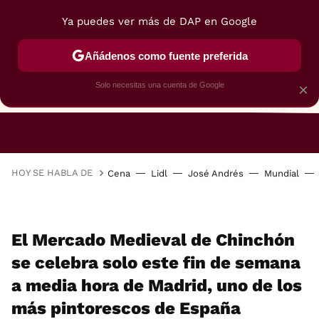
Ya puedes ver más de DAP en Google
Añádenos como fuente preferida
Solo necesitas una cuenta de Google
×
RESTAURANTES
GASTROGUÍA
48 HORAS
HOY SE HABLA DE
Cena
Lidl
José Andrés
Mundial
El Mercado Medieval de Chinchón
se celebra solo este fin de semana
a media hora de Madrid, uno de los
más pintorescos de España