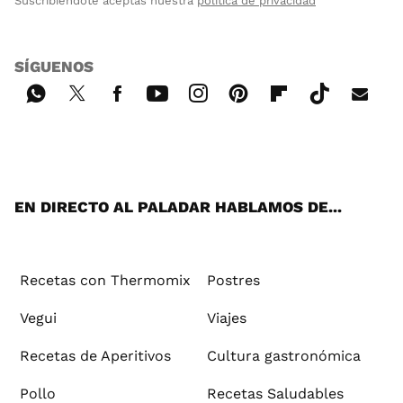
Suscribiéndote aceptas nuestra
política de privacidad
SÍGUENOS
Wh
Twi
Fac
You
Inst
Pint
Flip
Tikt
E-
ats
tter
ebo
tub
agr
ere
boa
ok
mai
App
ok
e
am
st
rd
l
EN DIRECTO AL PALADAR HABLAMOS DE...
Recetas con Thermomix
Postres
Vegui
Viajes
Recetas de Aperitivos
Cultura gastronómica
Pollo
Recetas Saludables