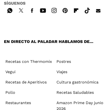
SÍGUENOS
Wh
Twi
Fac
You
Inst
Pint
Flip
Tikt
E-
ats
tter
ebo
tub
agr
ere
boa
ok
mai
App
ok
e
am
st
rd
l
EN DIRECTO AL PALADAR HABLAMOS DE...
Recetas con Thermomix
Postres
Vegui
Viajes
Recetas de Aperitivos
Cultura gastronómica
Pollo
Recetas Saludables
Restaurantes
Amazon Prime Day junio
2026