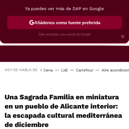
Ya puedes ver más de DAP en Google
Añádenos como fuente preferida
Solo necesitas una cuenta de Google
×
RESTAURANTES
GASTROGUÍA
48 HORAS
HOY SE HABLA DE
Cena
Lidl
Carrefour
Aire acondicio
Una Sagrada Familia en miniatura
en un pueblo de Alicante interior:
la escapada cultural mediterránea
de diciembre