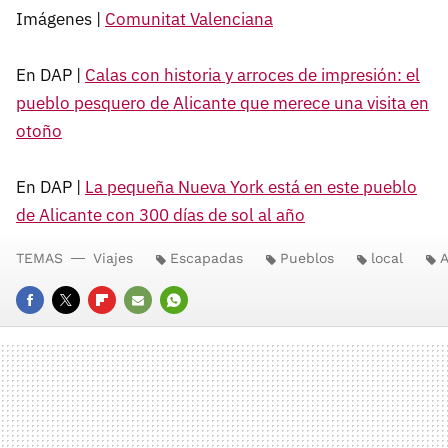
Imágenes |
Comunitat Valenciana
En DAP |
Calas con historia y arroces de impresión: el
pueblo pesquero de Alicante que merece una visita en
otoño
En DAP |
La pequeña Nueva York está en este pueblo
de Alicante con 300 días de sol al año
TEMAS
Viajes
Escapadas
Pueblos
local
A
FACEBOOK
TWITTER
FLIPBOARD
E-
WHATSAPP
MAIL