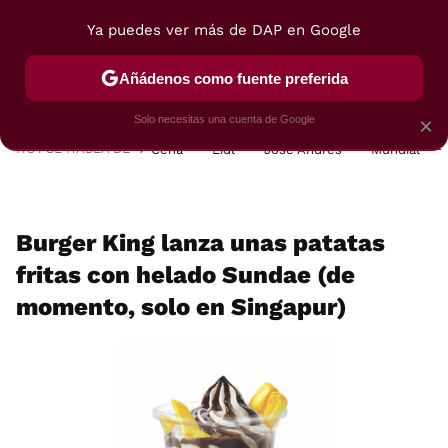
Ya puedes ver más de DAP en Google
MENÚ
NUEVO
Añádenos como fuente preferida
POSTRES
VIAJES
SELECCIÓN
VEGUI
Solo necesitas una cuenta de Google
×
HOY SE HABLA DE
Cena
Lidl
José Andrés
Mundial
Burger King lanza unas patatas
fritas con helado Sundae (de
momento, solo en Singapur)