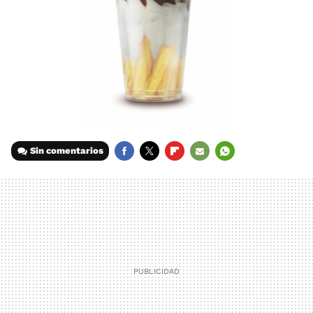
Sin comentarios
FACEBOOK
TWITTER
FLIPBOARD
E-
WHATSAPP
MAIL