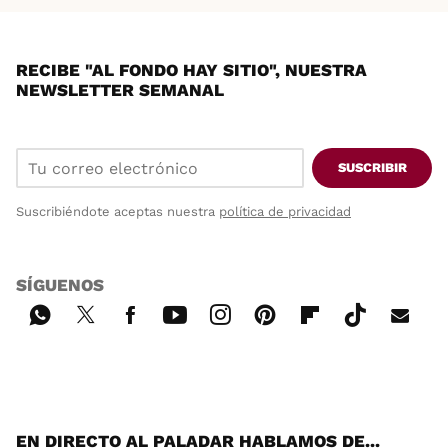
RECIBE "AL FONDO HAY SITIO", NUESTRA
NEWSLETTER SEMANAL
SUSCRIBIR
Suscribiéndote aceptas nuestra
política de privacidad
SÍGUENOS
Wh
Twi
Fac
You
Inst
Pint
Flip
Tikt
E-
ats
tter
ebo
tub
agr
ere
boa
ok
mai
App
ok
e
am
st
rd
l
EN DIRECTO AL PALADAR HABLAMOS DE...