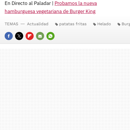
En Directo al Paladar |
Probamos la nueva
hamburguesa vegetariana de Burger King
TEMAS
Actualidad
patatas fritas
Helado
Burg
FACEBOOK
TWITTER
FLIPBOARD
E-
WHATSAPP
MAIL