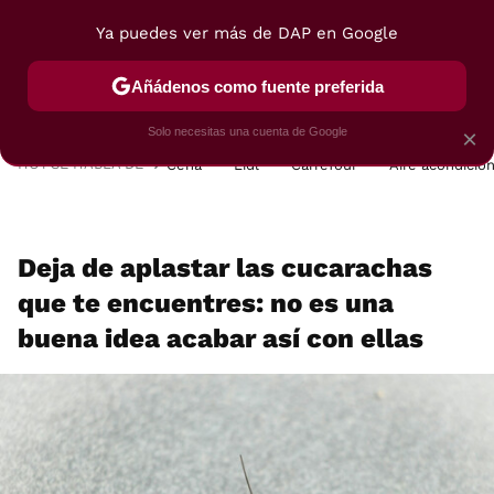
Ya puedes ver más de DAP en Google
MENÚ
NUEVO
Añádenos como fuente preferida
POSTRES
VIAJES
SELECCIÓN
VEGUI
Solo necesitas una cuenta de Google
×
HOY SE HABLA DE
Cena
Lidl
Carrefour
Aire acondicio
Deja de aplastar las cucarachas
que te encuentres: no es una
buena idea acabar así con ellas