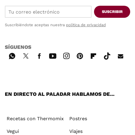
SUSCRIBIR
Suscribiéndote aceptas nuestra
política de privacidad
SÍGUENOS
Wh
Twi
Fac
You
Inst
Pint
Flip
Tikt
E-
ats
tter
ebo
tub
agr
ere
boa
ok
mai
App
ok
e
am
st
rd
l
EN DIRECTO AL PALADAR HABLAMOS DE...
Recetas con Thermomix
Postres
Vegui
Viajes