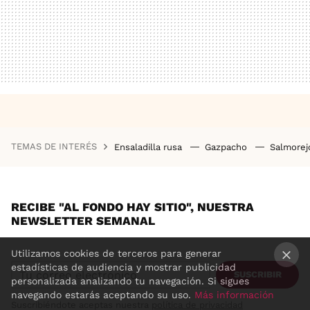
TEMAS DE INTERÉS
Ensaladilla rusa
Gazpacho
Salmore
RECIBE "AL FONDO HAY SITIO", NUESTRA
NEWSLETTER SEMANAL
Utilizamos cookies de terceros para generar
estadísticas de audiencia y mostrar publicidad
SUSCRIBIR
×
personalizada analizando tu navegación. Si sigues
navegando estarás aceptando su uso.
Más información
Suscribiéndote aceptas nuestra
política de privacidad