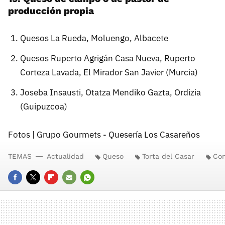
producción propia
Quesos La Rueda, Moluengo, Albacete
Quesos Ruperto Agrigán Casa Nueva, Ruperto
Corteza Lavada, El Mirador San Javier (Murcia)
Joseba Insausti, Otatza Mendiko Gazta, Ordizia
(Guipuzcoa)
Fotos | Grupo Gourmets - Quesería Los Casareños
TEMAS
Actualidad
Queso
Torta del Casar
Co
FACEBOOK
TWITTER
FLIPBOARD
E-
WHATSAPP
MAIL