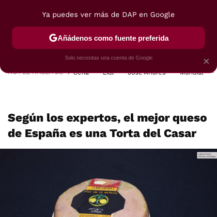
Ya puedes ver más de DAP en Google
MENÚ
NUEVO
Añádenos como fuente preferida
POSTRES
VIAJES
SELECCIÓN
VEGUI
Solo necesitas una cuenta de Google
×
HOY SE HABLA DE
Cena
Lidl
José Andrés
Mundial
Según los expertos, el mejor queso
de España es una Torta del Casar