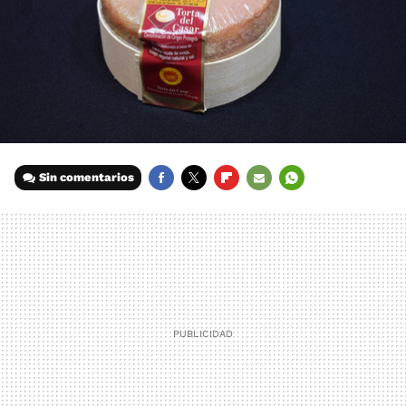
Sin comentarios
FACEBOOK
TWITTER
FLIPBOARD
E-
WHATSAPP
MAIL