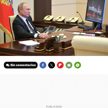
Sin comentarios
FACEBOOK
TWITTER
FLIPBOARD
E-
WHATSAPP
MAIL