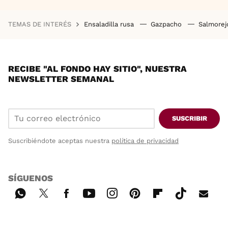
TEMAS DE INTERÉS
Ensaladilla rusa
Gazpacho
Salmore
RECIBE "AL FONDO HAY SITIO", NUESTRA
NEWSLETTER SEMANAL
SUSCRIBIR
Suscribiéndote aceptas nuestra
política de privacidad
SÍGUENOS
Wh
Twi
Fac
You
Inst
Pint
Flip
Tikt
E-
ats
tter
ebo
tub
agr
ere
boa
ok
mai