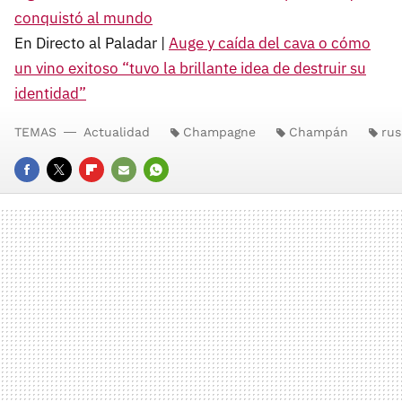
conquistó al mundo
En Directo al Paladar |
Auge y caída del cava o cómo
un vino exitoso “tuvo la brillante idea de destruir su
identidad”
TEMAS
Actualidad
Champagne
Champán
rus
FACEBOOK
TWITTER
FLIPBOARD
E-
WHATSAPP
MAIL