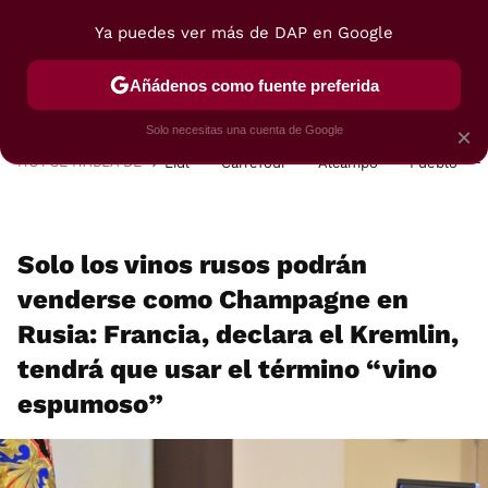
Ya puedes ver más de DAP en Google
MENÚ
NUEVO
Añádenos como fuente preferida
POSTRES
VIAJES
SELECCIÓN
VEGUI
Solo necesitas una cuenta de Google
×
HOY SE HABLA DE
Lidl
Carrefour
Alcampo
Pueblo
Solo los vinos rusos podrán
venderse como Champagne en
Rusia: Francia, declara el Kremlin,
tendrá que usar el término “vino
espumoso”