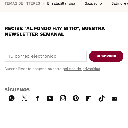
TEMAS DE INTERÉS
Ensaladilla rusa
Gazpacho
Salmore
RECIBE "AL FONDO HAY SITIO", NUESTRA
NEWSLETTER SEMANAL
SUSCRIBIR
Suscribiéndote aceptas nuestra
política de privacidad
SÍGUENOS
Wh
Twi
Fac
You
Inst
Pint
Flip
Tikt
E-
ats
tter
ebo
tub
agr
ere
boa
ok
mai
App
ok
e
am
st
rd
l