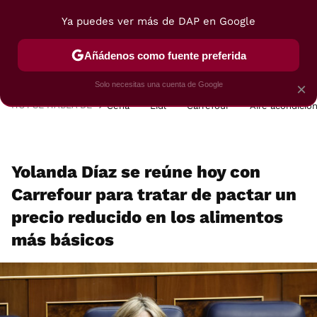
Ya puedes ver más de DAP en Google
MENÚ
NUEVO
Añádenos como fuente preferida
POSTRES
VIAJES
SELECCIÓN
VEGUI
Solo necesitas una cuenta de Google
×
HOY SE HABLA DE
Cena
Lidl
Carrefour
Aire acondicio
Yolanda Díaz se reúne hoy con
Carrefour para tratar de pactar un
precio reducido en los alimentos
más básicos