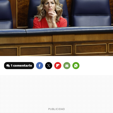
1 comentario
FACEBOOK
TWITTER
FLIPBOARD
E-
WHATSAPP
MAIL