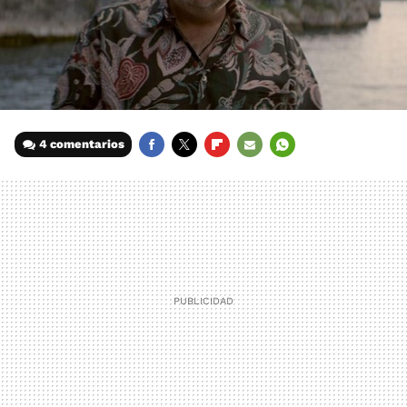
4 comentarios
FACEBOOK
TWITTER
FLIPBOARD
E-
WHATSAPP
MAIL