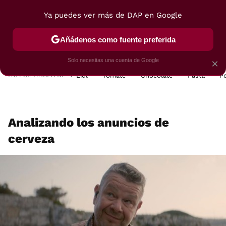
Ya puedes ver más de DAP en Google
MENÚ
NUEVO
Añádenos como fuente preferida
POSTRES
VIAJES
SELECCIÓN
VEGUI
Solo necesitas una cuenta de Google
×
HOY SE HABLA DE
Lidl
Tomate
Chocolate
Pasta
P
Analizando los anuncios de
cerveza