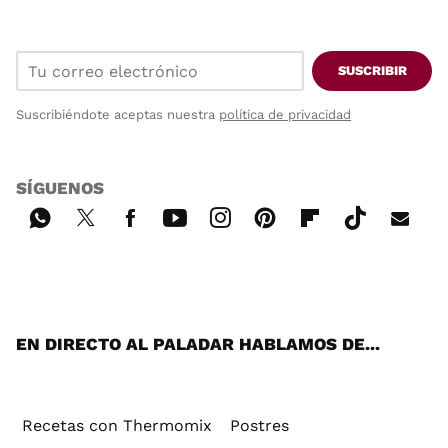
SUSCRIBIR
Suscribiéndote aceptas nuestra
política de privacidad
SÍGUENOS
Wh
Twi
Fac
You
Inst
Pint
Flip
Tikt
E-
ats
tter
ebo
tub
agr
ere
boa
ok
mai
App
ok
e
am
st
rd
l
EN DIRECTO AL PALADAR HABLAMOS DE...
Recetas con Thermomix
Postres