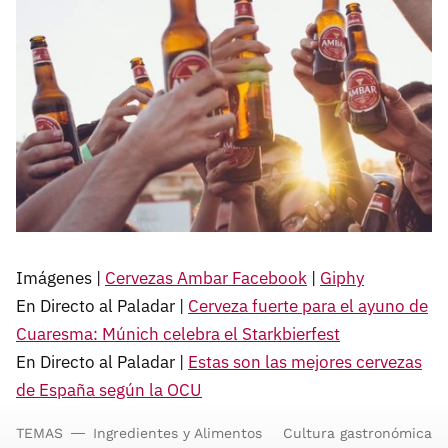
Imágenes |
Cervezas Ambar Facebook
|
Giphy
En Directo al Paladar |
Cerveza fuerte para el ayuno de
Cuaresma: Múnich celebra el Starkbierfest
En Directo al Paladar |
Estas son las mejores cervezas
de España según la OCU
TEMAS
Ingredientes y Alimentos
Cultura gastronómica