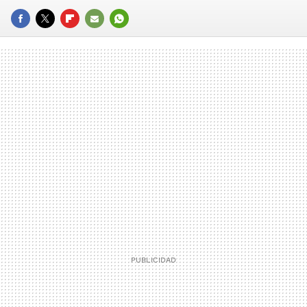
FACEBOOK
TWITTER
FLIPBOARD
E-
WHATSAPP
MAIL