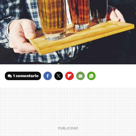
1 comentario
FACEBOOK
TWITTER
FLIPBOARD
E-
WHATSAPP
MAIL