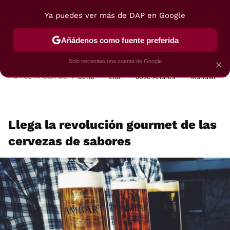
Ya puedes ver más de DAP en Google
MENÚ
NUEVO
Añádenos como fuente preferida
POSTRES
VIAJES
SELECCIÓN
VEGUI
Solo necesitas una cuenta de Google
×
HOY SE HABLA DE
Cena
Lidl
José Andrés
Mundial
Llega la revolución gourmet de las
cervezas de sabores