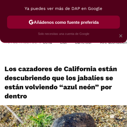
Ya puedes ver más de DAP en Google
MENÚ
NUEVO
Añádenos como fuente preferida
POSTRES
VIAJES
SELECCIÓN
VEGUI
Solo necesitas una cuenta de Google
×
HOY SE HABLA DE
Cena
Lidl
Carrefour
Aire acondicio
Los cazadores de California están
descubriendo que los jabalíes se
están volviendo “azul neón” por
dentro