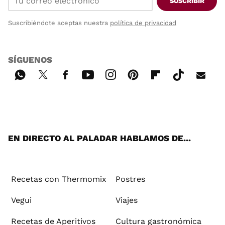
SUSCRIBIR
Suscribiéndote aceptas nuestra
política de privacidad
SÍGUENOS
Wh
Twi
Fac
You
Inst
Pint
Flip
Tikt
E-
ats
tter
ebo
tub
agr
ere
boa
ok
mai
App
ok
e
am
st
rd
l
EN DIRECTO AL PALADAR HABLAMOS DE...
Recetas con Thermomix
Postres
Vegui
Viajes
Recetas de Aperitivos
Cultura gastronómica