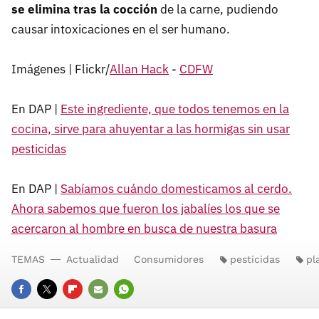
se elimina tras la cocción
de la carne, pudiendo
causar intoxicaciones en el ser humano.
Imágenes | Flickr/
Allan Hack
-
CDFW
En DAP |
Este ingrediente, que todos tenemos en la
cocina, sirve para ahuyentar a las hormigas sin usar
pesticidas
En DAP |
Sabíamos cuándo domesticamos al cerdo.
Ahora sabemos que fueron los jabalíes los que se
acercaron al hombre en busca de nuestra basura
TEMAS
Actualidad
Consumidores
pesticidas
pl
FACEBOOK
TWITTER
FLIPBOARD
E-
WHATSAPP