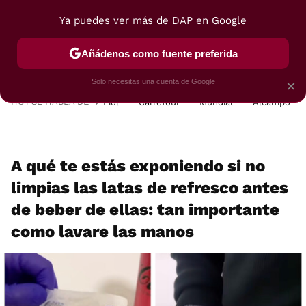
Ya puedes ver más de DAP en Google
MENÚ
NUEVO
Añádenos como fuente preferida
POSTRES
VIAJES
SELECCIÓN
VEGUI
Solo necesitas una cuenta de Google
×
HOY SE HABLA DE
Lidl
Carrefour
Mundial
Alcampo
A qué te estás exponiendo si no
limpias las latas de refresco antes
de beber de ellas: tan importante
como lavare las manos