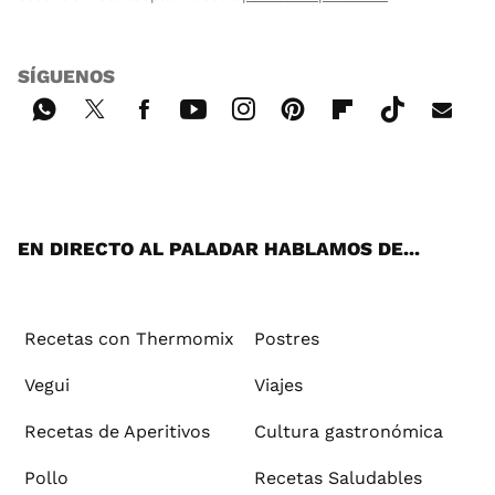
SÍGUENOS
Wh
Twi
Fac
You
Inst
Pint
Flip
Tikt
E-
ats
tter
ebo
tub
agr
ere
boa
ok
mai
App
ok
e
am
st
rd
l
EN DIRECTO AL PALADAR HABLAMOS DE...
Recetas con Thermomix
Postres
Vegui
Viajes
Recetas de Aperitivos
Cultura gastronómica
Pollo
Recetas Saludables