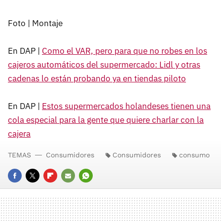
Foto | Montaje
En DAP |
Como el VAR, pero para que no robes en los
cajeros automáticos del supermercado: Lidl y otras
cadenas lo están probando ya en tiendas piloto
En DAP |
Estos supermercados holandeses tienen una
cola especial para la gente que quiere charlar con la
cajera
TEMAS
Consumidores
Consumidores
consumo
FACEBOOK
TWITTER
FLIPBOARD
E-
WHATSAPP
MAIL