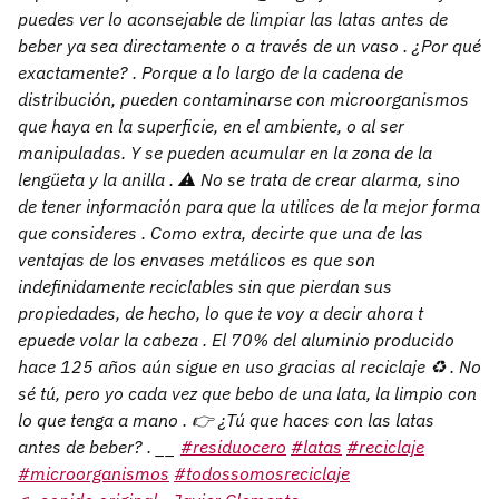
puedes ver lo aconsejable de limpiar las latas antes de
beber ya sea directamente o a través de un vaso . ¿Por qué
exactamente? . Porque a lo largo de la cadena de
distribución, pueden contaminarse con microorganismos
que haya en la superficie, en el ambiente, o al ser
manipuladas. Y se pueden acumular en la zona de la
lengüeta y la anilla . ⚠️ No se trata de crear alarma, sino
de tener información para que la utilices de la mejor forma
que consideres . Como extra, decirte que una de las
ventajas de los envases metálicos es que son
indefinidamente reciclables sin que pierdan sus
propiedades, de hecho, lo que te voy a decir ahora t
epuede volar la cabeza . El 70% del aluminio producido
hace 125 años aún sigue en uso gracias al reciclaje ♻️ . No
sé tú, pero yo cada vez que bebo de una lata, la limpio con
lo que tenga a mano . 👉 ¿Tú que haces con las latas
antes de beber? . __
#residuocero
#latas
#reciclaje
#microorganismos
#todossomosreciclaje