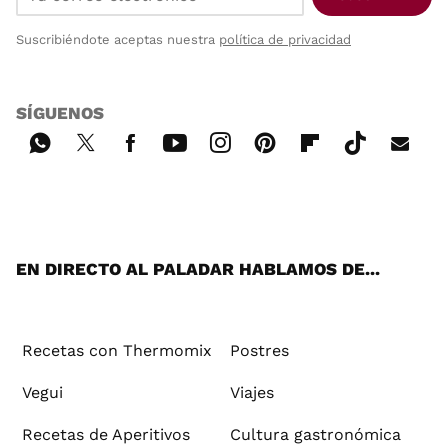
Suscribiéndote aceptas nuestra
política de privacidad
SÍGUENOS
Wh
Twi
Fac
You
Inst
Pint
Flip
Tikt
E-
ats
tter
ebo
tub
agr
ere
boa
ok
mai
App
ok
e
am
st
rd
l
EN DIRECTO AL PALADAR HABLAMOS DE...
Recetas con Thermomix
Postres
Vegui
Viajes
Recetas de Aperitivos
Cultura gastronómica