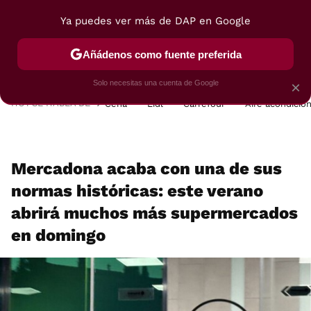
Ya puedes ver más de DAP en Google
MENÚ
NUEVO
Añádenos como fuente preferida
POSTRES
VIAJES
SELECCIÓN
VEGUI
Solo necesitas una cuenta de Google
×
HOY SE HABLA DE
Cena
Lidl
Carrefour
Aire acondicio
Mercadona acaba con una de sus
normas históricas: este verano
abrirá muchos más supermercados
en domingo