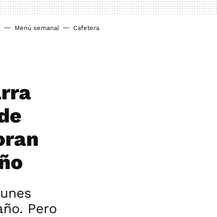
o
Menú semanal
Cafetera
arra
 de
oran
año
Funes
año. Pero