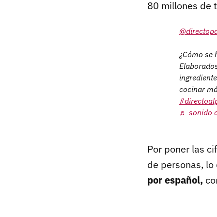
80 millones de t
@directop
¿Cómo se h
Elaborados
ingredient
cocinar más
#directoal
♬ sonido o
Por poner las ci
de personas, lo
por español,
con