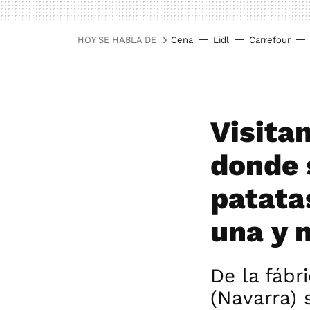
HOY SE HABLA DE
Cena
Lidl
Carrefour
Visita
donde s
patata
una y 
De la fábr
(Navarra) 