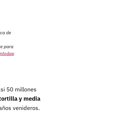
ica de
te para
ntodap
asi 50 millones
tortilla y media
 años venideros.