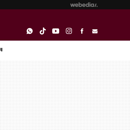
I
WHATSAPP
TIKTOK
YOUTUBE
INSTAGRAM
FACEBOOK
E-
MAIL