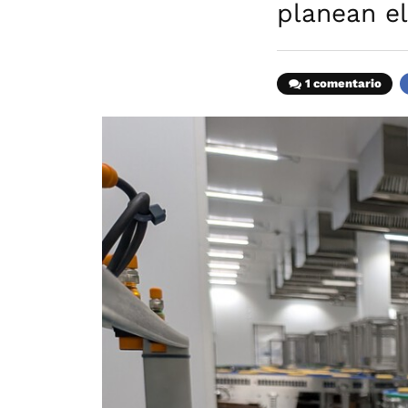
planean el
1 comentario
F