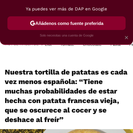
Ya puedes ver más de DAP en Google
MENÚ
NUEVO
Añádenos como fuente preferida
POSTRES
VIAJES
SELECCIÓN
VEGUI
Solo necesitas una cuenta de Google
×
HOY SE HABLA DE
Lidl
Tomate
Chocolate
Pasta
P
Nuestra tortilla de patatas es cada
vez menos española: “Tiene
muchas probabilidades de estar
hecha con patata francesa vieja,
que se oscurece al cocer y se
deshace al freír”