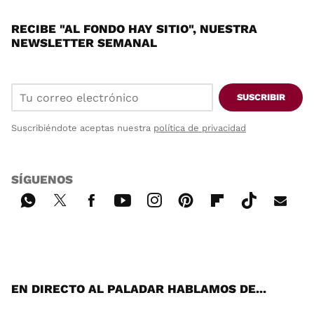
RECIBE "AL FONDO HAY SITIO", NUESTRA
NEWSLETTER SEMANAL
SUSCRIBIR
Suscribiéndote aceptas nuestra
política de privacidad
SÍGUENOS
Wh
Twi
Fac
You
Inst
Pint
Flip
Tikt
E-
ats
tter
ebo
tub
agr
ere
boa
ok
mai
App
ok
e
am
st
rd
l
EN DIRECTO AL PALADAR HABLAMOS DE...